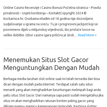
Online Casino Recenzije i Casino Bonusi Početna stranica – Pravila
privatnosti – Uvjeti korištenja – KontaktCopyright 2024 ©
Kockarnice.hr. Osobama mlađim od 18 godina nije dozvoljeno
sudjelovanje u igrama na sreću. Tu je i progresivni jackpot koji se
povremeno dijeli u milijunskoj vrijednosti, što privlače lovce na
velike dobitke. Izbor casino igara prilično je širok…
Read More »
Menemukan Situs Slot Gacor
Menguntungkan Dengan Mudah
Berbagai media taruhan slot online saat ini telah tersedia dan bisa
dicari dengan mudah pada internet. Terdapat salah satu situs
menarik yang akan menghadirkan keuntungan melimpah bagi anda
yaitu situs Slot Gacor. Dari namanya saja pasti sudah mengetahui jika
situs ini akan menghadirkan ratusan konten paling gacor yang
diklaim mampu memicu kemenangan termudah. Pastinya slotter…