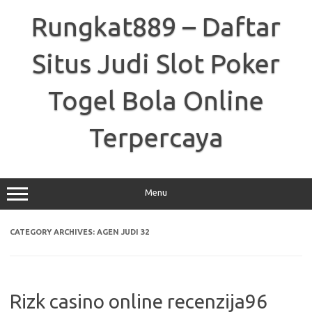
Skip
to
Rungkat889 – Daftar
content
Situs Judi Slot Poker
Togel Bola Online
Terpercaya
Menu
CATEGORY ARCHIVES:
AGEN JUDI 32
Rizk casino online recenzija96