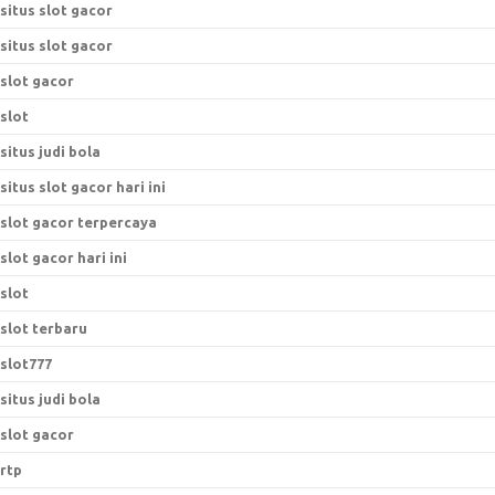
situs slot gacor
situs slot gacor
slot gacor
slot
situs judi bola
situs slot gacor hari ini
slot gacor terpercaya
slot gacor hari ini
slot
slot terbaru
slot777
situs judi bola
slot gacor
rtp