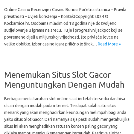
Online Casino Recenzije i Casino Bonusi Početna stranica – Pravila
privatnosti – Uvjeti korištenja – KontaktCopyright 2024 ©
Kockarnice.hr. Osobama mlađim od 18 godina nije dozvoljeno
sudjelovanje u igrama na sreću. Tu je i progresivni jackpot koji se
povremeno dijeli u milijunskoj vrijednosti, što privlače lovce na
velike dobitke. Izbor casino igara prilično je širok…
Read More »
Menemukan Situs Slot Gacor
Menguntungkan Dengan Mudah
Berbagai media taruhan slot online saat ini telah tersedia dan bisa
dicari dengan mudah pada internet. Terdapat salah satu situs
menarik yang akan menghadirkan keuntungan melimpah bagi anda
yaitu situs Slot Gacor. Dari namanya saja pasti sudah mengetahui jika
situs ini akan menghadirkan ratusan konten paling gacor yang
diklaim mampu memicu kemenangan termudah. Pastinya slotter…