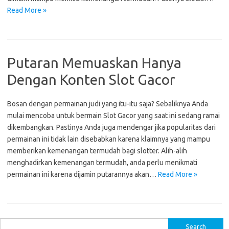
Read More »
Putaran Memuaskan Hanya
Dengan Konten Slot Gacor
Bosan dengan permainan judi yang itu-itu saja? Sebaliknya Anda
mulai mencoba untuk bermain Slot Gacor yang saat ini sedang ramai
dikembangkan. Pastinya Anda juga mendengar jika popularitas dari
permainan ini tidak lain disebabkan karena klaimnya yang mampu
memberikan kemenangan termudah bagi slotter. Alih-alih
menghadirkan kemenangan termudah, anda perlu menikmati
permainan ini karena dijamin putarannya akan…
Read More »
S