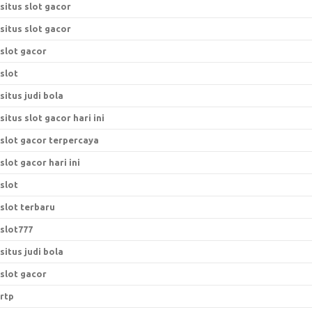
situs slot gacor
situs slot gacor
slot gacor
slot
situs judi bola
situs slot gacor hari ini
slot gacor terpercaya
slot gacor hari ini
slot
slot terbaru
slot777
situs judi bola
slot gacor
rtp