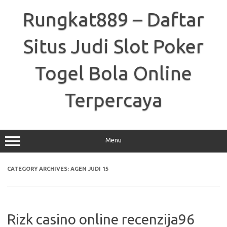
Skip
to
Rungkat889 – Daftar
content
Situs Judi Slot Poker
Togel Bola Online
Terpercaya
Menu
CATEGORY ARCHIVES:
AGEN JUDI 15
Rizk casino online recenzija96