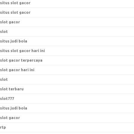
situs slot gacor
situs slot gacor
slot gacor
slot
situs judi bola
situs slot gacor hari ini
slot gacor terpercaya
slot gacor hari ini
slot
slot terbaru
slot777
situs judi bola
slot gacor
rtp