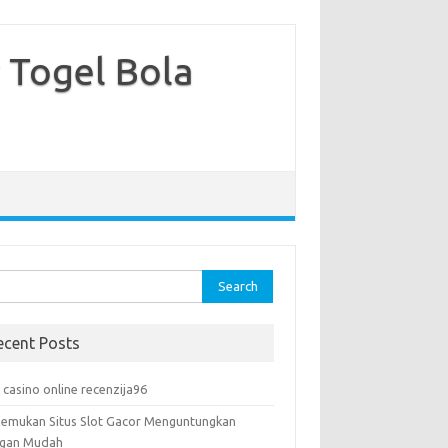
r Togel Bola
rch
ecent Posts
 casino online recenzija96
emukan Situs Slot Gacor Menguntungkan
gan Mudah