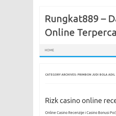
Skip
to
content
Rungkat889 – Da
Online Terperc
HOME
CATEGORY ARCHIVES:
PRIMBON JUDI BOLA ADIL
Rizk casino online rec
Online Casino Recenzije i Casino Bonusi Počet