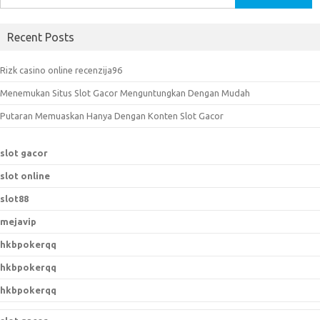
e
a
Recent Posts
r
c
Rizk casino online recenzija96
h
Menemukan Situs Slot Gacor Menguntungkan Dengan Mudah
f
o
Putaran Memuaskan Hanya Dengan Konten Slot Gacor
r
:
slot gacor
slot online
slot88
mejavip
hkbpokerqq
hkbpokerqq
hkbpokerqq