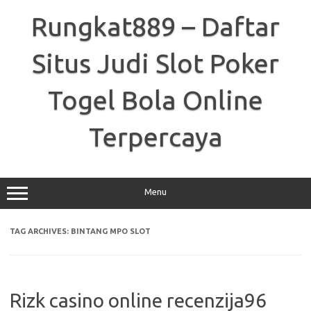
Skip
to
Rungkat889 – Daftar
content
Situs Judi Slot Poker
Togel Bola Online
Terpercaya
Menu
TAG ARCHIVES:
BINTANG MPO SLOT
Rizk casino online recenzija96