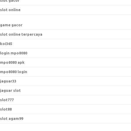
slot gacor
slot online
game gacor
slot online terpercaya
koi365
login mpo8080
mpo8080 apk
mpo8080 login
jaguar33
jaguar slot
slot777
slot88
slot agam99