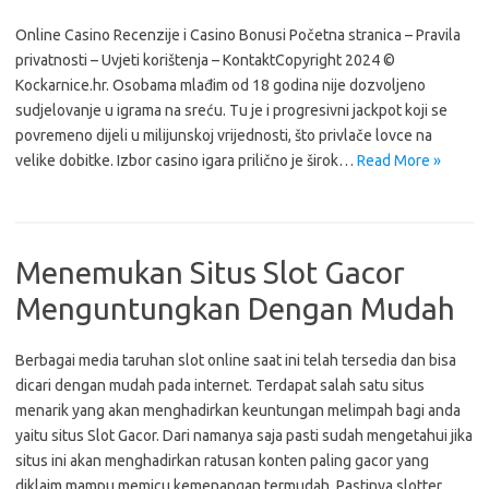
Online Casino Recenzije i Casino Bonusi Početna stranica – Pravila
privatnosti – Uvjeti korištenja – KontaktCopyright 2024 ©
Kockarnice.hr. Osobama mlađim od 18 godina nije dozvoljeno
sudjelovanje u igrama na sreću. Tu je i progresivni jackpot koji se
povremeno dijeli u milijunskoj vrijednosti, što privlače lovce na
velike dobitke. Izbor casino igara prilično je širok…
Read More »
Menemukan Situs Slot Gacor
Menguntungkan Dengan Mudah
Berbagai media taruhan slot online saat ini telah tersedia dan bisa
dicari dengan mudah pada internet. Terdapat salah satu situs
menarik yang akan menghadirkan keuntungan melimpah bagi anda
yaitu situs Slot Gacor. Dari namanya saja pasti sudah mengetahui jika
situs ini akan menghadirkan ratusan konten paling gacor yang
diklaim mampu memicu kemenangan termudah. Pastinya slotter…