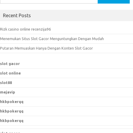
e
a
Recent Posts
r
c
Rizk casino online recenzija96
h
Menemukan Situs Slot Gacor Menguntungkan Dengan Mudah
f
o
Putaran Memuaskan Hanya Dengan Konten Slot Gacor
r
:
slot gacor
slot online
slot88
mejavip
hkbpokerqq
hkbpokerqq
hkbpokerqq