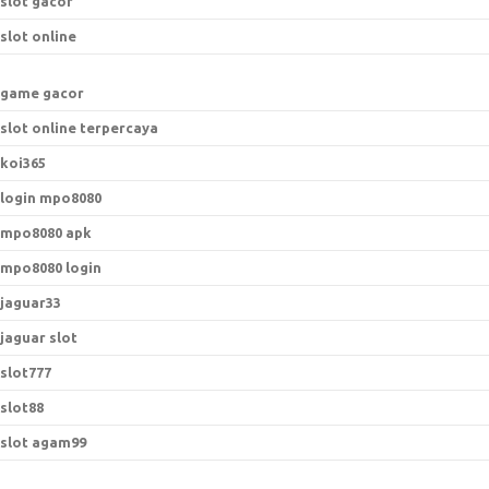
slot gacor
slot online
game gacor
slot online terpercaya
koi365
login mpo8080
mpo8080 apk
mpo8080 login
jaguar33
jaguar slot
slot777
slot88
slot agam99