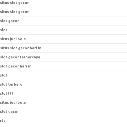
situs slot gacor
situs slot gacor
slot gacor
slot
situs judi bola
situs slot gacor hari ini
slot gacor terpercaya
slot gacor hari ini
slot
slot terbaru
slot777
situs judi bola
slot gacor
rtp