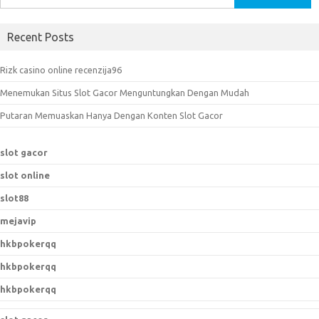
e
a
Recent Posts
r
c
Rizk casino online recenzija96
h
Menemukan Situs Slot Gacor Menguntungkan Dengan Mudah
f
o
Putaran Memuaskan Hanya Dengan Konten Slot Gacor
r
:
slot gacor
slot online
slot88
mejavip
hkbpokerqq
hkbpokerqq
hkbpokerqq