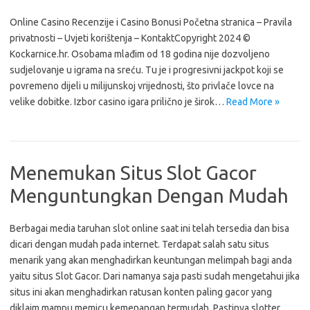
Online Casino Recenzije i Casino Bonusi Početna stranica – Pravila
privatnosti – Uvjeti korištenja – KontaktCopyright 2024 ©
Kockarnice.hr. Osobama mlađim od 18 godina nije dozvoljeno
sudjelovanje u igrama na sreću. Tu je i progresivni jackpot koji se
povremeno dijeli u milijunskoj vrijednosti, što privlače lovce na
velike dobitke. Izbor casino igara prilično je širok…
Read More »
Menemukan Situs Slot Gacor
Menguntungkan Dengan Mudah
Berbagai media taruhan slot online saat ini telah tersedia dan bisa
dicari dengan mudah pada internet. Terdapat salah satu situs
menarik yang akan menghadirkan keuntungan melimpah bagi anda
yaitu situs Slot Gacor. Dari namanya saja pasti sudah mengetahui jika
situs ini akan menghadirkan ratusan konten paling gacor yang
diklaim mampu memicu kemenangan termudah. Pastinya slotter…