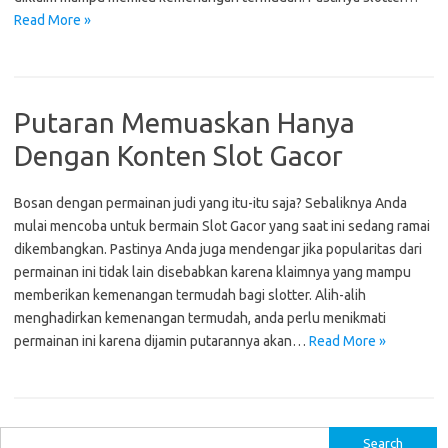
Read More »
Putaran Memuaskan Hanya
Dengan Konten Slot Gacor
Bosan dengan permainan judi yang itu-itu saja? Sebaliknya Anda
mulai mencoba untuk bermain Slot Gacor yang saat ini sedang ramai
dikembangkan. Pastinya Anda juga mendengar jika popularitas dari
permainan ini tidak lain disebabkan karena klaimnya yang mampu
memberikan kemenangan termudah bagi slotter. Alih-alih
menghadirkan kemenangan termudah, anda perlu menikmati
permainan ini karena dijamin putarannya akan…
Read More »
S