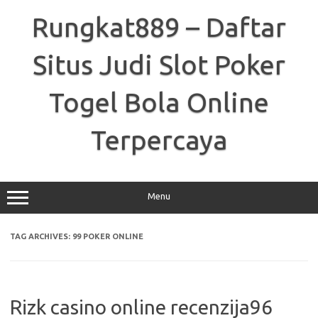
Skip
to
Rungkat889 – Daftar
content
Situs Judi Slot Poker
Togel Bola Online
Terpercaya
Menu
TAG ARCHIVES:
99 POKER ONLINE
Rizk casino online recenzija96