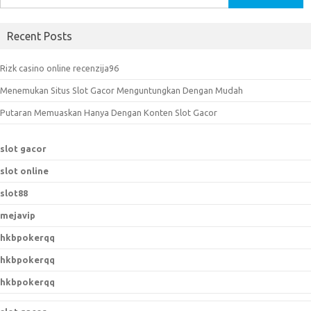
e
a
Recent Posts
r
c
Rizk casino online recenzija96
h
Menemukan Situs Slot Gacor Menguntungkan Dengan Mudah
f
o
Putaran Memuaskan Hanya Dengan Konten Slot Gacor
r
:
slot gacor
slot online
slot88
mejavip
hkbpokerqq
hkbpokerqq
hkbpokerqq