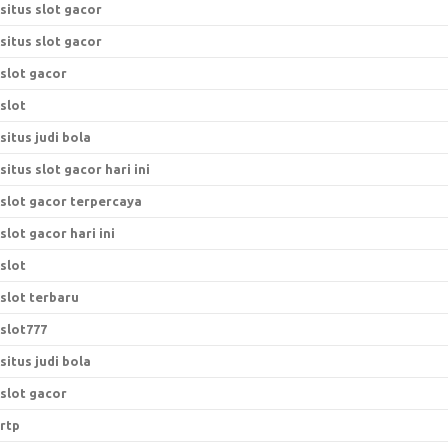
situs slot gacor
situs slot gacor
slot gacor
slot
situs judi bola
situs slot gacor hari ini
slot gacor terpercaya
slot gacor hari ini
slot
slot terbaru
slot777
situs judi bola
slot gacor
rtp