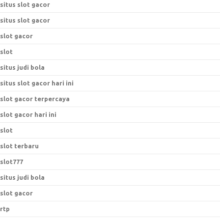
situs slot gacor
situs slot gacor
slot gacor
slot
situs judi bola
situs slot gacor hari ini
slot gacor terpercaya
slot gacor hari ini
slot
slot terbaru
slot777
situs judi bola
slot gacor
rtp