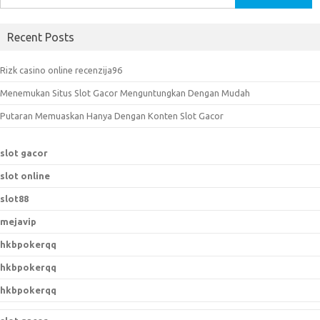
e
a
Recent Posts
r
c
Rizk casino online recenzija96
h
Menemukan Situs Slot Gacor Menguntungkan Dengan Mudah
f
o
Putaran Memuaskan Hanya Dengan Konten Slot Gacor
r
:
slot gacor
slot online
slot88
mejavip
hkbpokerqq
hkbpokerqq
hkbpokerqq