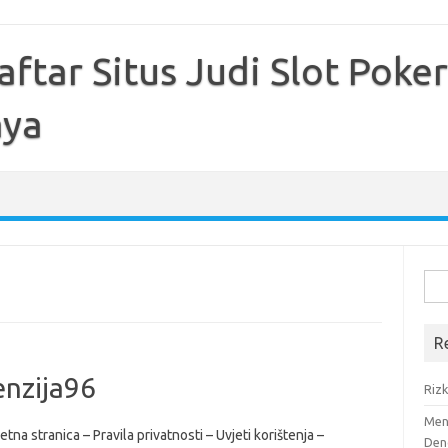
ftar Situs Judi Slot Poke
aya
Sea
for:
R
enzija96
Rizk
Men
na stranica – Pravila privatnosti – Uvjeti korištenja –
Den