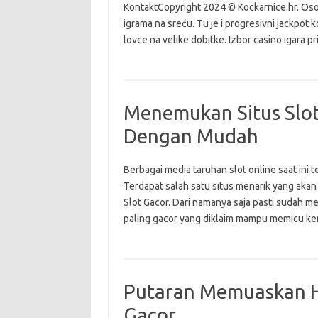
KontaktCopyright 2024 © Kockarnice.hr. Oso
igrama na sreću. Tu je i progresivni jackpot ko
lovce na velike dobitke. Izbor casino igara pr
Menemukan Situs Slo
Dengan Mudah
Berbagai media taruhan slot online saat ini 
Terdapat salah satu situs menarik yang aka
Slot Gacor. Dari namanya saja pasti sudah me
paling gacor yang diklaim mampu memicu k
Putaran Memuaskan H
Gacor