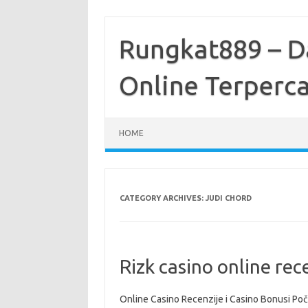
Skip
to
content
Rungkat889 – Da
Online Terperc
HOME
CATEGORY ARCHIVES:
JUDI CHORD
Rizk casino online rec
Online Casino Recenzije i Casino Bonusi Počet