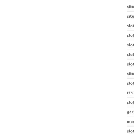
sit
sit
slo
slo
slo
slo
slo
sit
slo
rtp
slo
gac
ma
slo