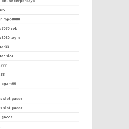
t online terpercaya
365
in mpo8080
8080 apk
8080 login
uar33
uar slot
t777
t88
t agam99
us slot gacor
us slot gacor
t gacor
t