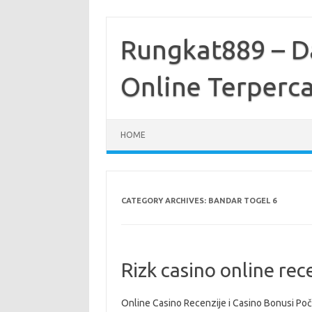
Skip
to
content
Rungkat889 – Da
Online Terperc
HOME
CATEGORY ARCHIVES:
BANDAR TOGEL 6
Rizk casino online rec
Online Casino Recenzije i Casino Bonusi Počet