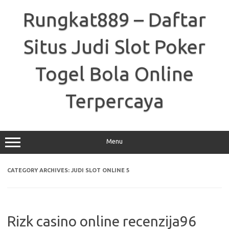
Skip
to
Rungkat889 – Daftar
content
Situs Judi Slot Poker
Togel Bola Online
Terpercaya
Menu
CATEGORY ARCHIVES:
JUDI SLOT ONLINE 5
Rizk casino online recenzija96