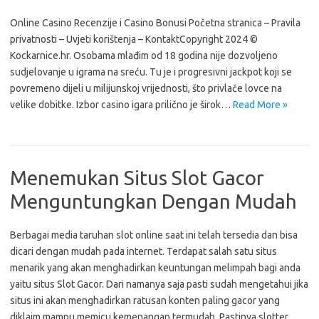
Online Casino Recenzije i Casino Bonusi Početna stranica – Pravila
privatnosti – Uvjeti korištenja – KontaktCopyright 2024 ©
Kockarnice.hr. Osobama mlađim od 18 godina nije dozvoljeno
sudjelovanje u igrama na sreću. Tu je i progresivni jackpot koji se
povremeno dijeli u milijunskoj vrijednosti, što privlače lovce na
velike dobitke. Izbor casino igara prilično je širok…
Read More »
Menemukan Situs Slot Gacor
Menguntungkan Dengan Mudah
Berbagai media taruhan slot online saat ini telah tersedia dan bisa
dicari dengan mudah pada internet. Terdapat salah satu situs
menarik yang akan menghadirkan keuntungan melimpah bagi anda
yaitu situs Slot Gacor. Dari namanya saja pasti sudah mengetahui jika
situs ini akan menghadirkan ratusan konten paling gacor yang
diklaim mampu memicu kemenangan termudah. Pastinya slotter…