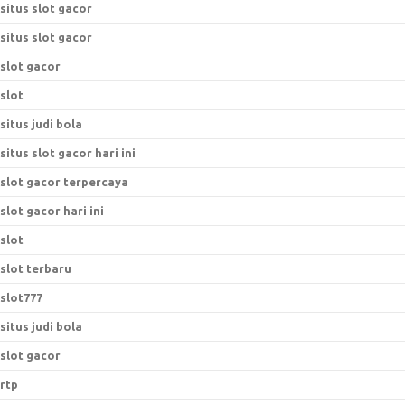
situs slot gacor
situs slot gacor
slot gacor
slot
situs judi bola
situs slot gacor hari ini
slot gacor terpercaya
slot gacor hari ini
slot
slot terbaru
slot777
situs judi bola
slot gacor
rtp