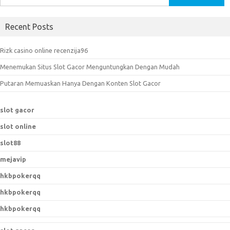
e
a
Recent Posts
r
c
Rizk casino online recenzija96
h
Menemukan Situs Slot Gacor Menguntungkan Dengan Mudah
f
o
Putaran Memuaskan Hanya Dengan Konten Slot Gacor
r
:
slot gacor
slot online
slot88
mejavip
hkbpokerqq
hkbpokerqq
hkbpokerqq