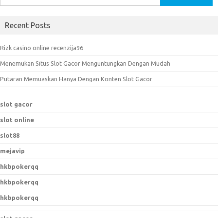
e
a
Recent Posts
r
c
Rizk casino online recenzija96
h
Menemukan Situs Slot Gacor Menguntungkan Dengan Mudah
f
o
Putaran Memuaskan Hanya Dengan Konten Slot Gacor
r
:
slot gacor
slot online
slot88
mejavip
hkbpokerqq
hkbpokerqq
hkbpokerqq