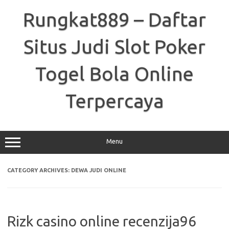
Skip
to
Rungkat889 – Daftar
content
Situs Judi Slot Poker
Togel Bola Online
Terpercaya
Menu
CATEGORY ARCHIVES:
DEWA JUDI ONLINE
Rizk casino online recenzija96