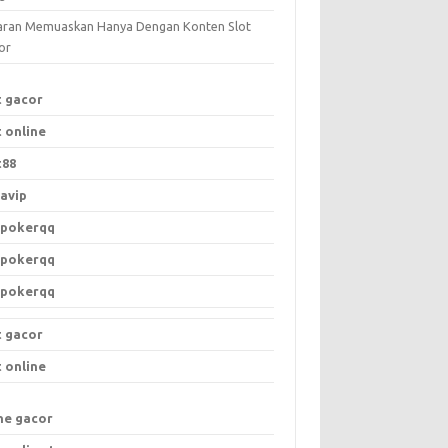
aran Memuaskan Hanya Dengan Konten Slot
or
t gacor
t online
t88
avip
bpokerqq
bpokerqq
bpokerqq
t gacor
t online
e gacor