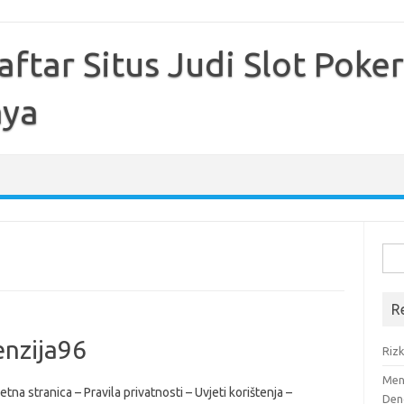
ftar Situs Judi Slot Poke
aya
Sea
for:
R
enzija96
Rizk
Men
na stranica – Pravila privatnosti – Uvjeti korištenja –
Den