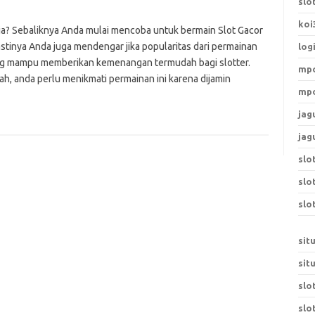
slo
koi
aja? Sebaliknya Anda mulai mencoba untuk bermain Slot Gacor
stinya Anda juga mendengar jika popularitas dari permainan
log
yang mampu memberikan kemenangan termudah bagi slotter.
mpo
, anda perlu menikmati permainan ini karena dijamin
mpo
jag
jag
slo
slo
slo
sit
sit
slo
slo