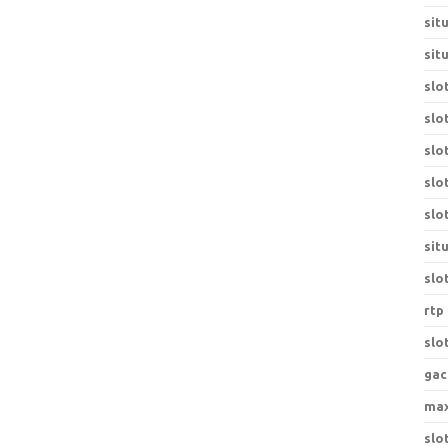
sit
sit
slo
slo
slo
slo
slo
sit
slo
rtp
slo
gac
ma
slo