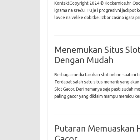
KontaktCopyright 2024 © Kockarnice.hr. Oso
igrama na sreću. Tu je i progresivni jackpot ko
lovce na velike dobitke. Izbor casino igara pr
Menemukan Situs Slo
Dengan Mudah
Berbagai media taruhan slot online saat ini 
Terdapat salah satu situs menarik yang aka
Slot Gacor. Dari namanya saja pasti sudah me
paling gacor yang diklaim mampu memicu k
Putaran Memuaskan H
Gacor