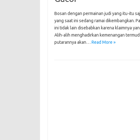
Bosan dengan permainan judi yang itu-itu s
yang saat ini sedang ramai dikembangkan. Pa
ini tidak lain disebabkan karena klaimnya 
Alih-alih menghadirkan kemenangan termudah
putarannya akan…
Read More »