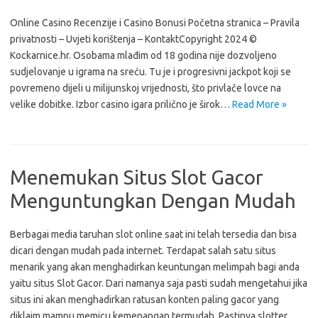
Online Casino Recenzije i Casino Bonusi Početna stranica – Pravila
privatnosti – Uvjeti korištenja – KontaktCopyright 2024 ©
Kockarnice.hr. Osobama mlađim od 18 godina nije dozvoljeno
sudjelovanje u igrama na sreću. Tu je i progresivni jackpot koji se
povremeno dijeli u milijunskoj vrijednosti, što privlače lovce na
velike dobitke. Izbor casino igara prilično je širok…
Read More »
Menemukan Situs Slot Gacor
Menguntungkan Dengan Mudah
Berbagai media taruhan slot online saat ini telah tersedia dan bisa
dicari dengan mudah pada internet. Terdapat salah satu situs
menarik yang akan menghadirkan keuntungan melimpah bagi anda
yaitu situs Slot Gacor. Dari namanya saja pasti sudah mengetahui jika
situs ini akan menghadirkan ratusan konten paling gacor yang
diklaim mampu memicu kemenangan termudah. Pastinya slotter…