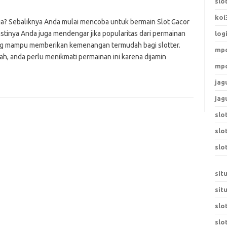
slo
koi
aja? Sebaliknya Anda mulai mencoba untuk bermain Slot Gacor
stinya Anda juga mendengar jika popularitas dari permainan
log
yang mampu memberikan kemenangan termudah bagi slotter.
mpo
, anda perlu menikmati permainan ini karena dijamin
mpo
jag
jag
slo
slo
slo
sit
sit
slo
slo