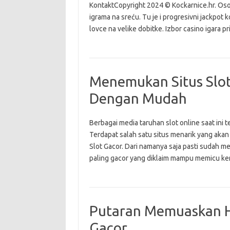
KontaktCopyright 2024 © Kockarnice.hr. Oso
igrama na sreću. Tu je i progresivni jackpot ko
lovce na velike dobitke. Izbor casino igara pr
Menemukan Situs Slo
Dengan Mudah
Berbagai media taruhan slot online saat ini 
Terdapat salah satu situs menarik yang aka
Slot Gacor. Dari namanya saja pasti sudah me
paling gacor yang diklaim mampu memicu k
Putaran Memuaskan H
Gacor