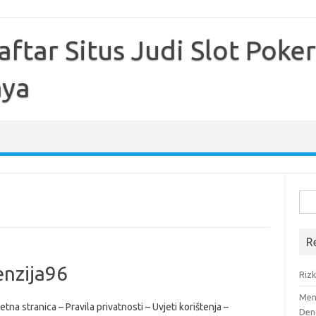
ftar Situs Judi Slot Poke
aya
Sea
for:
R
enzija96
Rizk
Men
na stranica – Pravila privatnosti – Uvjeti korištenja –
Den