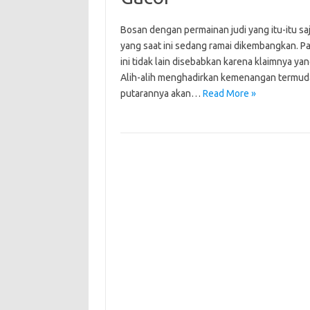
Bosan dengan permainan judi yang itu-itu s
yang saat ini sedang ramai dikembangkan. Pa
ini tidak lain disebabkan karena klaimnya 
Alih-alih menghadirkan kemenangan termudah
putarannya akan…
Read More »