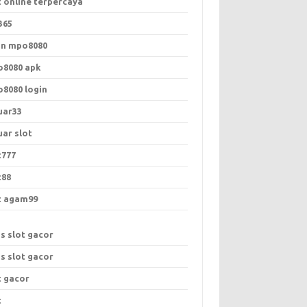
t online terpercaya
365
in mpo8080
8080 apk
8080 login
uar33
uar slot
t777
t88
t agam99
us slot gacor
us slot gacor
t gacor
t