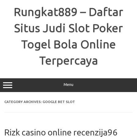
Skip
to
Rungkat889 – Daftar
content
Situs Judi Slot Poker
Togel Bola Online
Terpercaya
Menu
CATEGORY ARCHIVES:
GOOGLE BET SLOT
Rizk casino online recenzija96