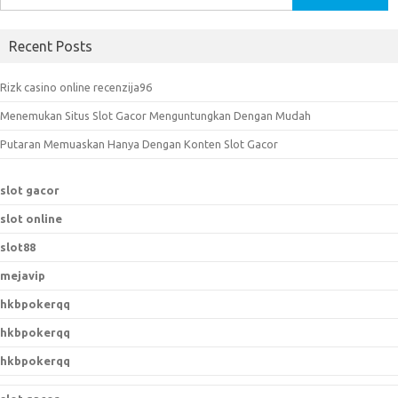
e
a
Recent Posts
r
c
Rizk casino online recenzija96
h
Menemukan Situs Slot Gacor Menguntungkan Dengan Mudah
f
o
Putaran Memuaskan Hanya Dengan Konten Slot Gacor
r
:
slot gacor
slot online
slot88
mejavip
hkbpokerqq
hkbpokerqq
hkbpokerqq