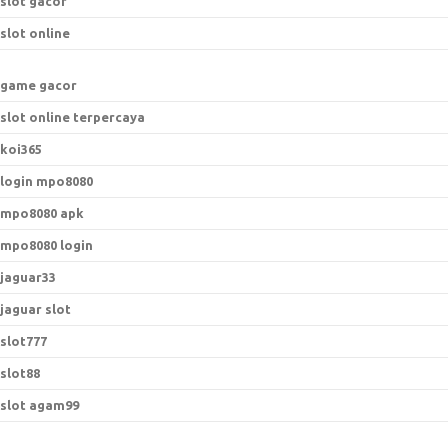
slot gacor
slot online
game gacor
slot online terpercaya
koi365
login mpo8080
mpo8080 apk
mpo8080 login
jaguar33
jaguar slot
slot777
slot88
slot agam99