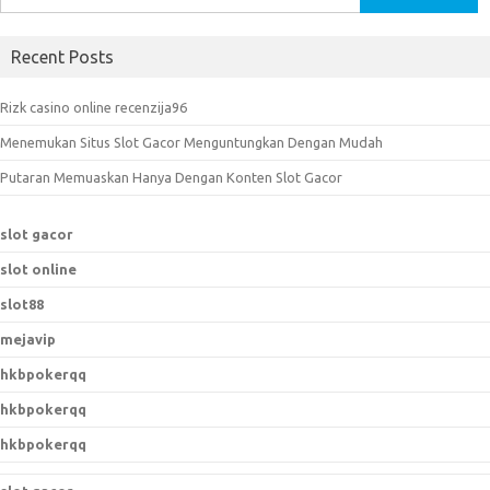
e
a
Recent Posts
r
c
Rizk casino online recenzija96
h
Menemukan Situs Slot Gacor Menguntungkan Dengan Mudah
f
o
Putaran Memuaskan Hanya Dengan Konten Slot Gacor
r
:
slot gacor
slot online
slot88
mejavip
hkbpokerqq
hkbpokerqq
hkbpokerqq