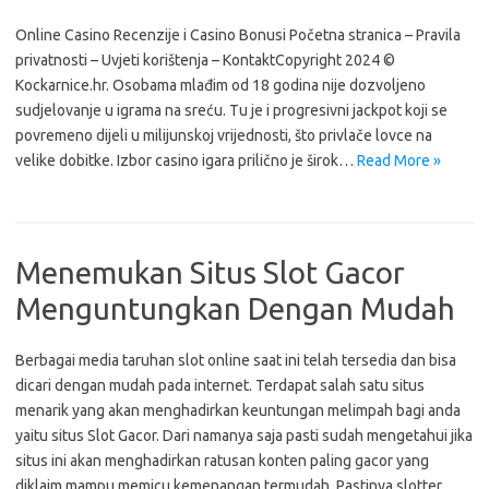
Online Casino Recenzije i Casino Bonusi Početna stranica – Pravila
privatnosti – Uvjeti korištenja – KontaktCopyright 2024 ©
Kockarnice.hr. Osobama mlađim od 18 godina nije dozvoljeno
sudjelovanje u igrama na sreću. Tu je i progresivni jackpot koji se
povremeno dijeli u milijunskoj vrijednosti, što privlače lovce na
velike dobitke. Izbor casino igara prilično je širok…
Read More »
Menemukan Situs Slot Gacor
Menguntungkan Dengan Mudah
Berbagai media taruhan slot online saat ini telah tersedia dan bisa
dicari dengan mudah pada internet. Terdapat salah satu situs
menarik yang akan menghadirkan keuntungan melimpah bagi anda
yaitu situs Slot Gacor. Dari namanya saja pasti sudah mengetahui jika
situs ini akan menghadirkan ratusan konten paling gacor yang
diklaim mampu memicu kemenangan termudah. Pastinya slotter…