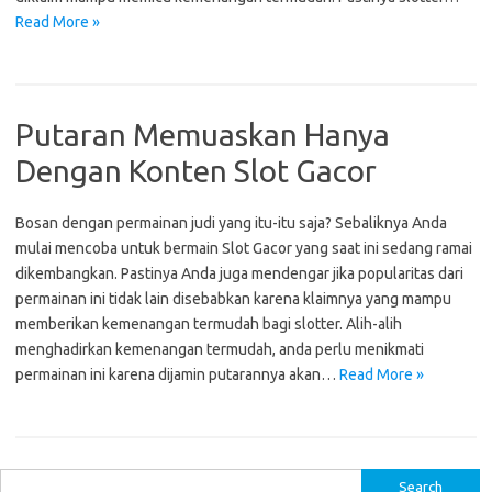
Read More »
Putaran Memuaskan Hanya
Dengan Konten Slot Gacor
Bosan dengan permainan judi yang itu-itu saja? Sebaliknya Anda
mulai mencoba untuk bermain Slot Gacor yang saat ini sedang ramai
dikembangkan. Pastinya Anda juga mendengar jika popularitas dari
permainan ini tidak lain disebabkan karena klaimnya yang mampu
memberikan kemenangan termudah bagi slotter. Alih-alih
menghadirkan kemenangan termudah, anda perlu menikmati
permainan ini karena dijamin putarannya akan…
Read More »
S