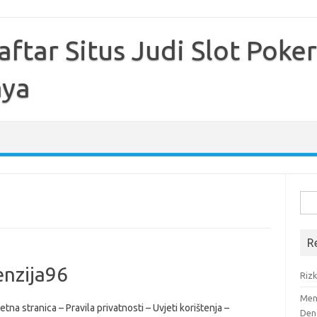
ftar Situs Judi Slot Poke
aya
Sea
for:
R
enzija96
Rizk
Men
na stranica – Pravila privatnosti – Uvjeti korištenja –
Den