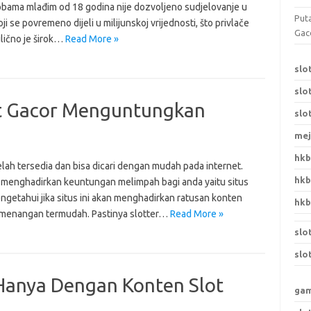
bama mlađim od 18 godina nije dozvoljeno sudjelovanje u
Put
ji se povremeno dijeli u milijunskoj vrijednosti, što privlače
Gac
ilično je širok…
Read More »
slo
slo
t Gacor Menguntungkan
slo
mej
hk
telah tersedia dan bisa dicari dengan mudah pada internet.
hk
n menghadirkan keuntungan melimpah bagi anda yaitu situs
ngetahui jika situs ini akan menghadirkan ratusan konten
hk
emenangan termudah. Pastinya slotter…
Read More »
slo
slo
anya Dengan Konten Slot
gam