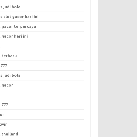
us judi bola
us slot gacor hari ini
t gacor terpercaya
t gacor hari ini
t
t terbaru
t777
us judi bola
t gacor
t 777
or
xwin
t thailand