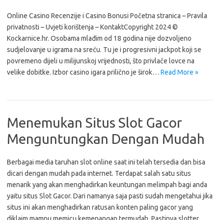
Online Casino Recenzije i Casino Bonusi Početna stranica – Pravila
privatnosti – Uvjeti korištenja – KontaktCopyright 2024 ©
Kockarnice.hr. Osobama mlađim od 18 godina nije dozvoljeno
sudjelovanje u igrama na sreću. Tu je i progresivni jackpot koji se
povremeno dijeli u milijunskoj vrijednosti, što privlače lovce na
velike dobitke. Izbor casino igara prilično je širok…
Read More »
Menemukan Situs Slot Gacor
Menguntungkan Dengan Mudah
Berbagai media taruhan slot online saat ini telah tersedia dan bisa
dicari dengan mudah pada internet. Terdapat salah satu situs
menarik yang akan menghadirkan keuntungan melimpah bagi anda
yaitu situs Slot Gacor. Dari namanya saja pasti sudah mengetahui jika
situs ini akan menghadirkan ratusan konten paling gacor yang
diklaim mampu memicu kemenangan termudah. Pastinya slotter…