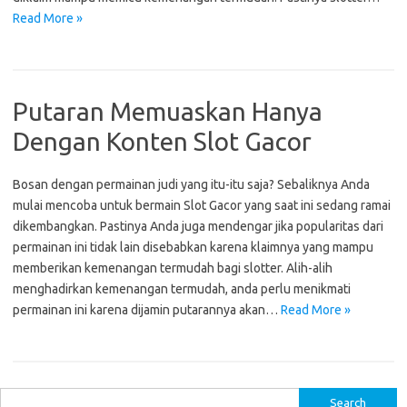
Read More »
Putaran Memuaskan Hanya
Dengan Konten Slot Gacor
Bosan dengan permainan judi yang itu-itu saja? Sebaliknya Anda
mulai mencoba untuk bermain Slot Gacor yang saat ini sedang ramai
dikembangkan. Pastinya Anda juga mendengar jika popularitas dari
permainan ini tidak lain disebabkan karena klaimnya yang mampu
memberikan kemenangan termudah bagi slotter. Alih-alih
menghadirkan kemenangan termudah, anda perlu menikmati
permainan ini karena dijamin putarannya akan…
Read More »
S