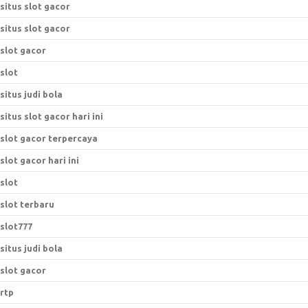
situs slot gacor
situs slot gacor
slot gacor
slot
situs judi bola
situs slot gacor hari ini
slot gacor terpercaya
slot gacor hari ini
slot
slot terbaru
slot777
situs judi bola
slot gacor
rtp