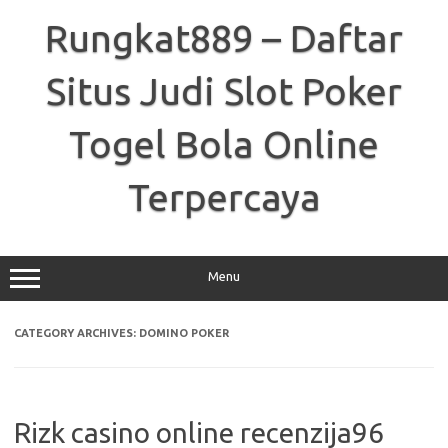
Skip
to
Rungkat889 – Daftar
content
Situs Judi Slot Poker
Togel Bola Online
Terpercaya
Menu
CATEGORY ARCHIVES:
DOMINO POKER
Rizk casino online recenzija96