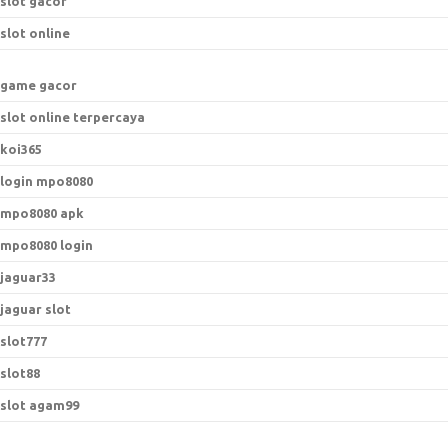
slot gacor
slot online
game gacor
slot online terpercaya
koi365
login mpo8080
mpo8080 apk
mpo8080 login
jaguar33
jaguar slot
slot777
slot88
slot agam99