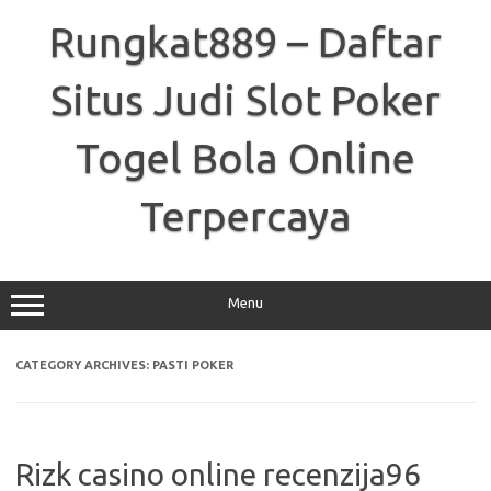
Skip
to
Rungkat889 – Daftar
content
Situs Judi Slot Poker
Togel Bola Online
Terpercaya
Menu
CATEGORY ARCHIVES:
PASTI POKER
Rizk casino online recenzija96