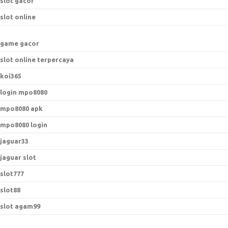
slot gacor
slot online
game gacor
slot online terpercaya
koi365
login mpo8080
mpo8080 apk
mpo8080 login
jaguar33
jaguar slot
slot777
slot88
slot agam99