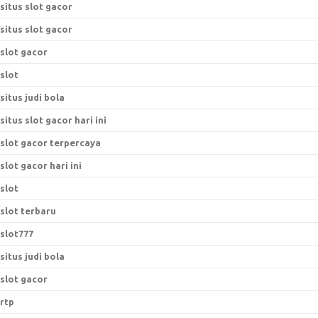
situs slot gacor
situs slot gacor
slot gacor
slot
situs judi bola
situs slot gacor hari ini
slot gacor terpercaya
slot gacor hari ini
slot
slot terbaru
slot777
situs judi bola
slot gacor
rtp