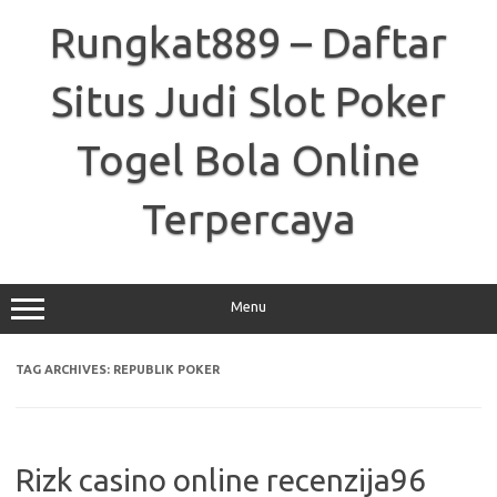
Skip
to
Rungkat889 – Daftar
content
Situs Judi Slot Poker
Togel Bola Online
Terpercaya
Menu
TAG ARCHIVES:
REPUBLIK POKER
Rizk casino online recenzija96