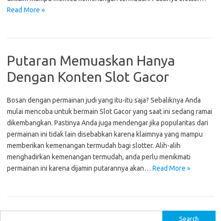
Read More »
Putaran Memuaskan Hanya
Dengan Konten Slot Gacor
Bosan dengan permainan judi yang itu-itu saja? Sebaliknya Anda
mulai mencoba untuk bermain Slot Gacor yang saat ini sedang ramai
dikembangkan. Pastinya Anda juga mendengar jika popularitas dari
permainan ini tidak lain disebabkan karena klaimnya yang mampu
memberikan kemenangan termudah bagi slotter. Alih-alih
menghadirkan kemenangan termudah, anda perlu menikmati
permainan ini karena dijamin putarannya akan…
Read More »
S