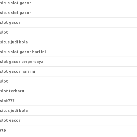
situs slot gacor
situs slot gacor
slot gacor
slot
situs judi bola
situs slot gacor hari ini
slot gacor terpercaya
slot gacor hari ini
slot
slot terbaru
slot777
situs judi bola
slot gacor
rtp