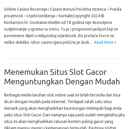
Online Casino Recenzije i Casino Bonusi Početna stranica – Pravila
privatnosti – Uvjeti korištenja – KontaktCopyright 2024 ©
Kockarnice.hr. Osobama mlađim od 18 godina nije dozvoljeno
sudjelovanje u igrama na sreću. Tu je i progresivni jackpot koji se
povremeno dijeli u milijunskoj vrijednosti, što privlače lovce na
velike dobitke. Izbor casino igara prilično je širok…
Read More »
Menemukan Situs Slot Gacor
Menguntungkan Dengan Mudah
Berbagai media taruhan slot online saat ini telah tersedia dan bisa
dicari dengan mudah pada internet. Terdapat salah satu situs
menarik yang akan menghadirkan keuntungan melimpah bagi anda
yaitu situs Slot Gacor. Dari namanya saja pasti sudah mengetahui jika
situs ini akan menghadirkan ratusan konten paling gacor yang
diklaim mampu memicu kemenangan termudah. Pastinya slotter…