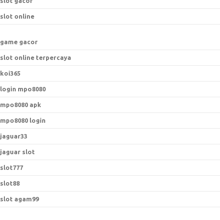
slot gacor
slot online
game gacor
slot online terpercaya
koi365
login mpo8080
mpo8080 apk
mpo8080 login
jaguar33
jaguar slot
slot777
slot88
slot agam99