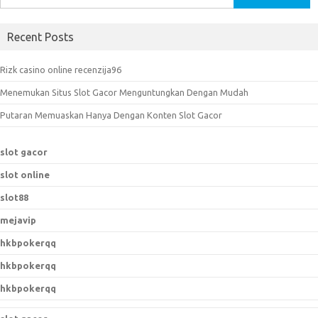
e
a
Recent Posts
r
c
Rizk casino online recenzija96
h
Menemukan Situs Slot Gacor Menguntungkan Dengan Mudah
f
o
Putaran Memuaskan Hanya Dengan Konten Slot Gacor
r
:
slot gacor
slot online
slot88
mejavip
hkbpokerqq
hkbpokerqq
hkbpokerqq