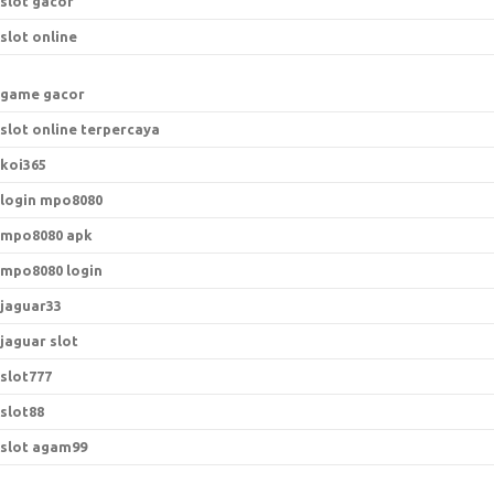
slot gacor
slot online
game gacor
slot online terpercaya
koi365
login mpo8080
mpo8080 apk
mpo8080 login
jaguar33
jaguar slot
slot777
slot88
slot agam99