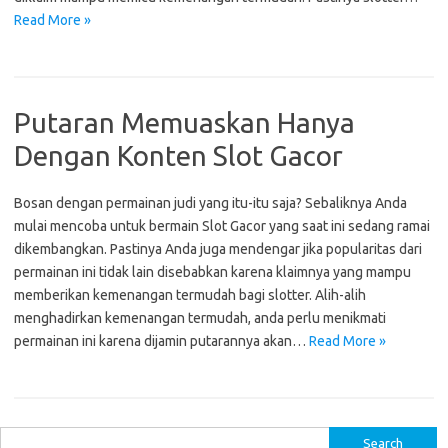
Read More »
Putaran Memuaskan Hanya
Dengan Konten Slot Gacor
Bosan dengan permainan judi yang itu-itu saja? Sebaliknya Anda
mulai mencoba untuk bermain Slot Gacor yang saat ini sedang ramai
dikembangkan. Pastinya Anda juga mendengar jika popularitas dari
permainan ini tidak lain disebabkan karena klaimnya yang mampu
memberikan kemenangan termudah bagi slotter. Alih-alih
menghadirkan kemenangan termudah, anda perlu menikmati
permainan ini karena dijamin putarannya akan…
Read More »
S