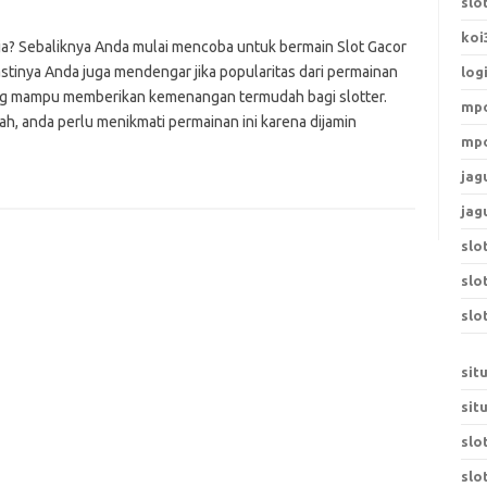
slo
koi
aja? Sebaliknya Anda mulai mencoba untuk bermain Slot Gacor
stinya Anda juga mendengar jika popularitas dari permainan
log
yang mampu memberikan kemenangan termudah bagi slotter.
mpo
, anda perlu menikmati permainan ini karena dijamin
mpo
jag
jag
slo
slo
slo
sit
sit
slo
slo