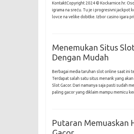
KontaktCopyright 2024 © Kockarnice.hr. Oso
igrama na sreću. Tu je i progresivni jackpot ko
lovce na velike dobitke. Izbor casino igara pr
Menemukan Situs Slo
Dengan Mudah
Berbagai media taruhan slot online saat ini 
Terdapat salah satu situs menarik yang aka
Slot Gacor. Dari namanya saja pasti sudah me
paling gacor yang diklaim mampu memicu k
Putaran Memuaskan H
Gacor