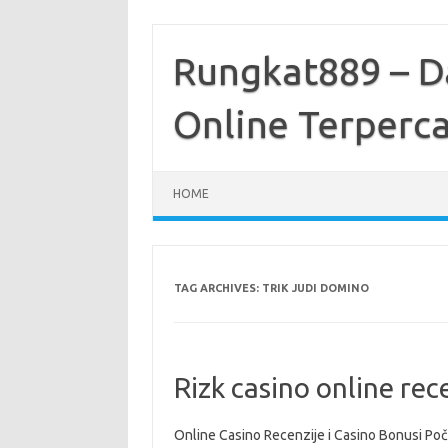
Skip
to
content
Rungkat889 – Da
Online Terperc
HOME
TAG ARCHIVES:
TRIK JUDI DOMINO
Rizk casino online rec
Online Casino Recenzije i Casino Bonusi Počet