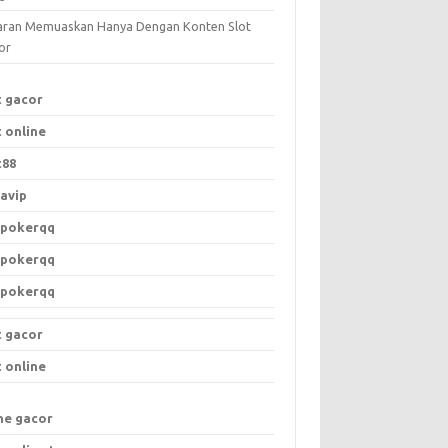
aran Memuaskan Hanya Dengan Konten Slot
or
t gacor
t online
t88
avip
bpokerqq
bpokerqq
bpokerqq
t gacor
t online
e gacor