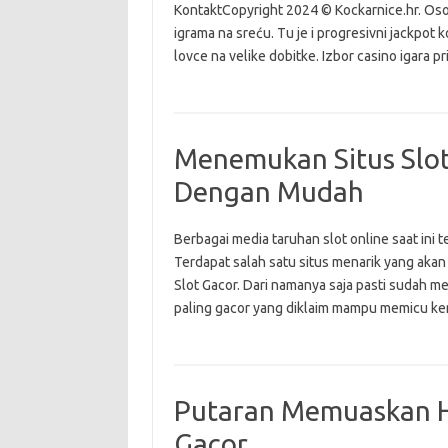
KontaktCopyright 2024 © Kockarnice.hr. Oso
igrama na sreću. Tu je i progresivni jackpot ko
lovce na velike dobitke. Izbor casino igara pr
Menemukan Situs Slo
Dengan Mudah
Berbagai media taruhan slot online saat ini 
Terdapat salah satu situs menarik yang aka
Slot Gacor. Dari namanya saja pasti sudah me
paling gacor yang diklaim mampu memicu k
Putaran Memuaskan H
Gacor