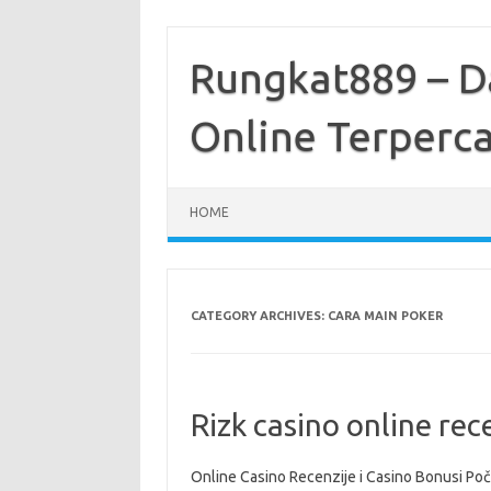
Skip
to
content
Rungkat889 – Da
Online Terperc
HOME
CATEGORY ARCHIVES:
CARA MAIN POKER
Rizk casino online rec
Online Casino Recenzije i Casino Bonusi Počet