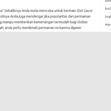
slo
koi
aja? Sebaliknya Anda mulai mencoba untuk bermain Slot Gacor
stinya Anda juga mendengar jika popularitas dari permainan
log
yang mampu memberikan kemenangan termudah bagi slotter.
mpo
, anda perlu menikmati permainan ini karena dijamin
mpo
jag
jag
slo
slo
slo
sit
sit
slo
slo