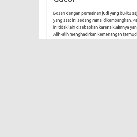
Bosan dengan permainan judi yang itu-itu s
yang saat ini sedang ramai dikembangkan. Pa
ini tidak lain disebabkan karena klaimnya 
Alih-alih menghadirkan kemenangan termudah
putarannya akan…
Read More »