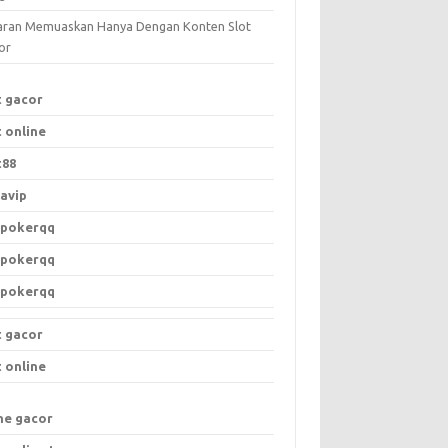
aran Memuaskan Hanya Dengan Konten Slot
or
t gacor
t online
t88
avip
bpokerqq
bpokerqq
bpokerqq
t gacor
t online
e gacor