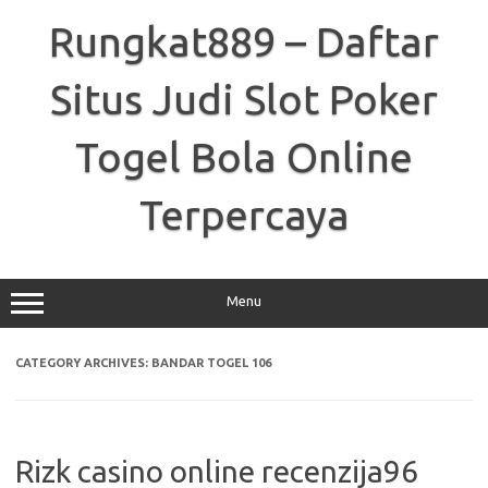
Skip
to
Rungkat889 – Daftar
content
Situs Judi Slot Poker
Togel Bola Online
Terpercaya
Menu
CATEGORY ARCHIVES:
BANDAR TOGEL 106
Rizk casino online recenzija96