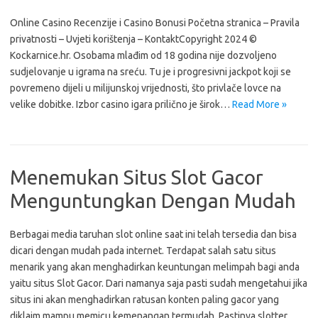
Online Casino Recenzije i Casino Bonusi Početna stranica – Pravila
privatnosti – Uvjeti korištenja – KontaktCopyright 2024 ©
Kockarnice.hr. Osobama mlađim od 18 godina nije dozvoljeno
sudjelovanje u igrama na sreću. Tu je i progresivni jackpot koji se
povremeno dijeli u milijunskoj vrijednosti, što privlače lovce na
velike dobitke. Izbor casino igara prilično je širok…
Read More »
Menemukan Situs Slot Gacor
Menguntungkan Dengan Mudah
Berbagai media taruhan slot online saat ini telah tersedia dan bisa
dicari dengan mudah pada internet. Terdapat salah satu situs
menarik yang akan menghadirkan keuntungan melimpah bagi anda
yaitu situs Slot Gacor. Dari namanya saja pasti sudah mengetahui jika
situs ini akan menghadirkan ratusan konten paling gacor yang
diklaim mampu memicu kemenangan termudah. Pastinya slotter…