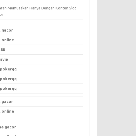
aran Memuaskan Hanya Dengan Konten Slot
or
t gacor
t online
t88
avip
bpokerqq
bpokerqq
bpokerqq
t gacor
t online
e gacor