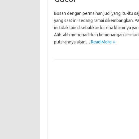
Bosan dengan permainan judi yang itu-itu s
yang saat ini sedang ramai dikembangkan. Pa
ini tidak lain disebabkan karena klaimnya 
Alih-alih menghadirkan kemenangan termudah
putarannya akan…
Read More »