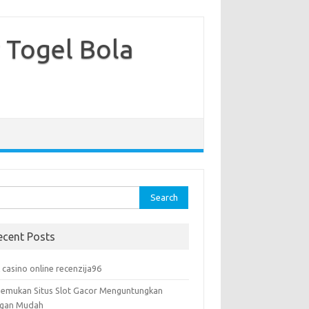
r Togel Bola
rch
ecent Posts
 casino online recenzija96
emukan Situs Slot Gacor Menguntungkan
gan Mudah