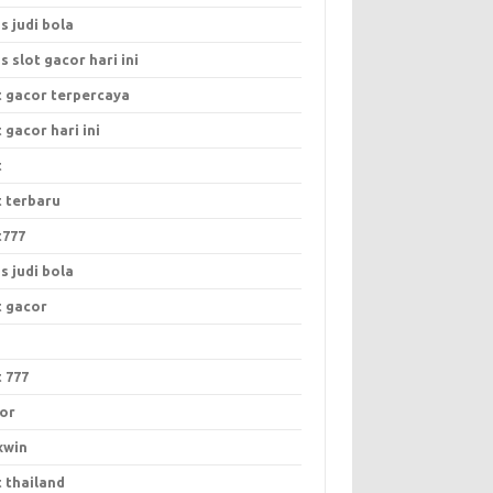
us judi bola
us slot gacor hari ini
t gacor terpercaya
t gacor hari ini
t
t terbaru
t777
us judi bola
t gacor
t 777
or
xwin
t thailand