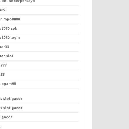
t online terpercaya
365
in mpo8080
8080 apk
8080 login
uar33
uar slot
t777
t88
t agam99
us slot gacor
us slot gacor
t gacor
t