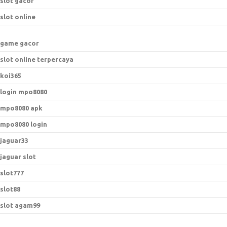
slot gacor
slot online
game gacor
slot online terpercaya
koi365
login mpo8080
mpo8080 apk
mpo8080 login
jaguar33
jaguar slot
slot777
slot88
slot agam99