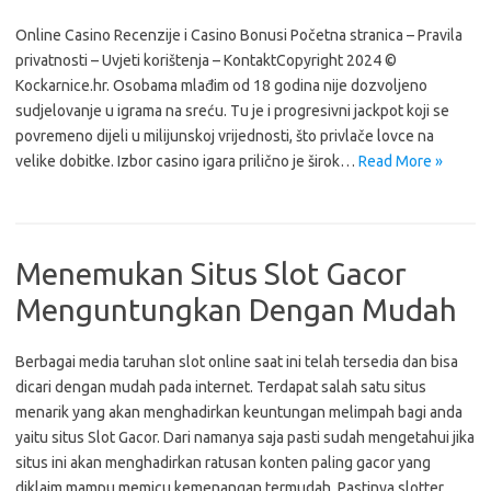
Online Casino Recenzije i Casino Bonusi Početna stranica – Pravila
privatnosti – Uvjeti korištenja – KontaktCopyright 2024 ©
Kockarnice.hr. Osobama mlađim od 18 godina nije dozvoljeno
sudjelovanje u igrama na sreću. Tu je i progresivni jackpot koji se
povremeno dijeli u milijunskoj vrijednosti, što privlače lovce na
velike dobitke. Izbor casino igara prilično je širok…
Read More »
Menemukan Situs Slot Gacor
Menguntungkan Dengan Mudah
Berbagai media taruhan slot online saat ini telah tersedia dan bisa
dicari dengan mudah pada internet. Terdapat salah satu situs
menarik yang akan menghadirkan keuntungan melimpah bagi anda
yaitu situs Slot Gacor. Dari namanya saja pasti sudah mengetahui jika
situs ini akan menghadirkan ratusan konten paling gacor yang
diklaim mampu memicu kemenangan termudah. Pastinya slotter…