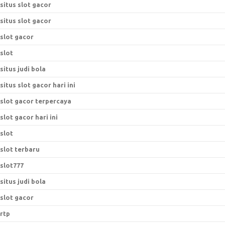
situs slot gacor
situs slot gacor
slot gacor
slot
situs judi bola
situs slot gacor hari ini
slot gacor terpercaya
slot gacor hari ini
slot
slot terbaru
slot777
situs judi bola
slot gacor
rtp