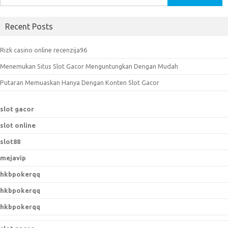
e
a
Recent Posts
r
c
Rizk casino online recenzija96
h
Menemukan Situs Slot Gacor Menguntungkan Dengan Mudah
f
o
Putaran Memuaskan Hanya Dengan Konten Slot Gacor
r
:
slot gacor
slot online
slot88
mejavip
hkbpokerqq
hkbpokerqq
hkbpokerqq