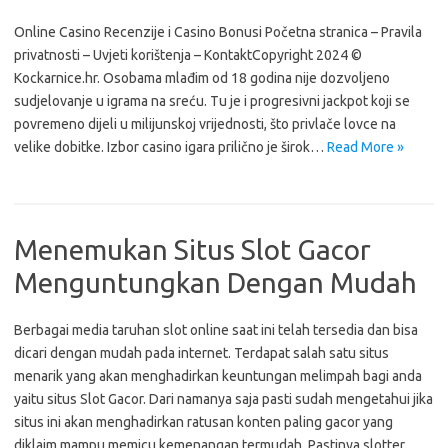
Online Casino Recenzije i Casino Bonusi Početna stranica – Pravila
privatnosti – Uvjeti korištenja – KontaktCopyright 2024 ©
Kockarnice.hr. Osobama mlađim od 18 godina nije dozvoljeno
sudjelovanje u igrama na sreću. Tu je i progresivni jackpot koji se
povremeno dijeli u milijunskoj vrijednosti, što privlače lovce na
velike dobitke. Izbor casino igara prilično je širok…
Read More »
Menemukan Situs Slot Gacor
Menguntungkan Dengan Mudah
Berbagai media taruhan slot online saat ini telah tersedia dan bisa
dicari dengan mudah pada internet. Terdapat salah satu situs
menarik yang akan menghadirkan keuntungan melimpah bagi anda
yaitu situs Slot Gacor. Dari namanya saja pasti sudah mengetahui jika
situs ini akan menghadirkan ratusan konten paling gacor yang
diklaim mampu memicu kemenangan termudah. Pastinya slotter…