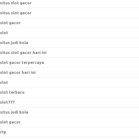
situs slot gacor
situs slot gacor
slot gacor
slot
situs judi bola
situs slot gacor hari ini
slot gacor terpercaya
slot gacor hari ini
slot
slot terbaru
slot777
situs judi bola
slot gacor
rtp