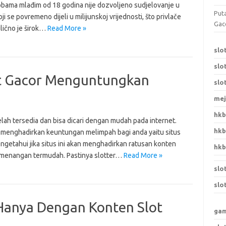
bama mlađim od 18 godina nije dozvoljeno sudjelovanje u
Put
ji se povremeno dijeli u milijunskoj vrijednosti, što privlače
Gac
ilično je širok…
Read More »
slo
slo
t Gacor Menguntungkan
slo
mej
hk
telah tersedia dan bisa dicari dengan mudah pada internet.
hk
n menghadirkan keuntungan melimpah bagi anda yaitu situs
ngetahui jika situs ini akan menghadirkan ratusan konten
hk
emenangan termudah. Pastinya slotter…
Read More »
slo
slo
anya Dengan Konten Slot
gam