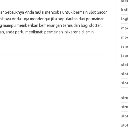
slo
koi
aja? Sebaliknya Anda mulai mencoba untuk bermain Slot Gacor
stinya Anda juga mendengar jika popularitas dari permainan
log
yang mampu memberikan kemenangan termudah bagi slotter.
mpo
, anda perlu menikmati permainan ini karena dijamin
mpo
jag
jag
slo
slo
slo
sit
sit
slo
slo