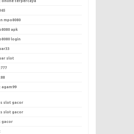
t online terpercaya
365
in mpo8080
8080 apk
8080 login
uar33
uar slot
t777
t88
t agam99
us slot gacor
us slot gacor
t gacor
t