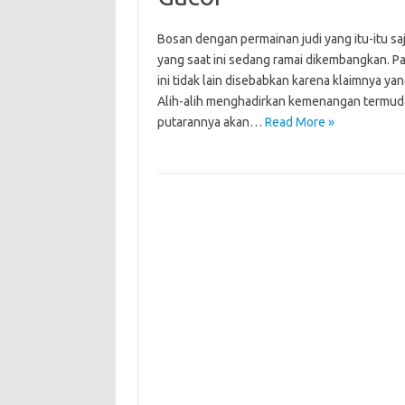
Bosan dengan permainan judi yang itu-itu s
yang saat ini sedang ramai dikembangkan. Pa
ini tidak lain disebabkan karena klaimnya 
Alih-alih menghadirkan kemenangan termudah
putarannya akan…
Read More »