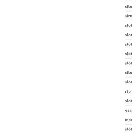
sit
sit
slo
slo
slo
slo
slo
sit
slo
rtp
slo
gac
ma
slo