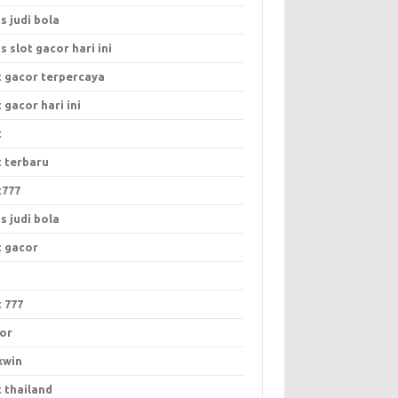
us judi bola
us slot gacor hari ini
t gacor terpercaya
t gacor hari ini
t
t terbaru
t777
us judi bola
t gacor
t 777
or
xwin
t thailand