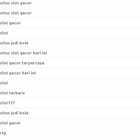
situs slot gacor
situs slot gacor
slot gacor
slot
situs judi bola
situs slot gacor hari ini
slot gacor terpercaya
slot gacor hari ini
slot
slot terbaru
slot777
situs judi bola
slot gacor
rtp