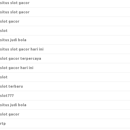
situs slot gacor
situs slot gacor
slot gacor
slot
situs judi bola
situs slot gacor hari ini
slot gacor terpercaya
slot gacor hari ini
slot
slot terbaru
slot777
situs judi bola
slot gacor
rtp