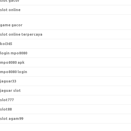
slot gacor
slot online
game gacor
slot online terpercaya
koi365
login mpo8080
mpo8080 apk
mpo8080 login
jaguar33
jaguar slot
slot777
slot88
slot agam99