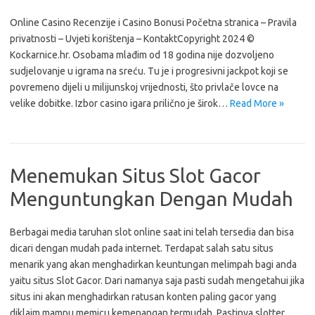
Online Casino Recenzije i Casino Bonusi Početna stranica – Pravila
privatnosti – Uvjeti korištenja – KontaktCopyright 2024 ©
Kockarnice.hr. Osobama mlađim od 18 godina nije dozvoljeno
sudjelovanje u igrama na sreću. Tu je i progresivni jackpot koji se
povremeno dijeli u milijunskoj vrijednosti, što privlače lovce na
velike dobitke. Izbor casino igara prilično je širok…
Read More »
Menemukan Situs Slot Gacor
Menguntungkan Dengan Mudah
Berbagai media taruhan slot online saat ini telah tersedia dan bisa
dicari dengan mudah pada internet. Terdapat salah satu situs
menarik yang akan menghadirkan keuntungan melimpah bagi anda
yaitu situs Slot Gacor. Dari namanya saja pasti sudah mengetahui jika
situs ini akan menghadirkan ratusan konten paling gacor yang
diklaim mampu memicu kemenangan termudah. Pastinya slotter…