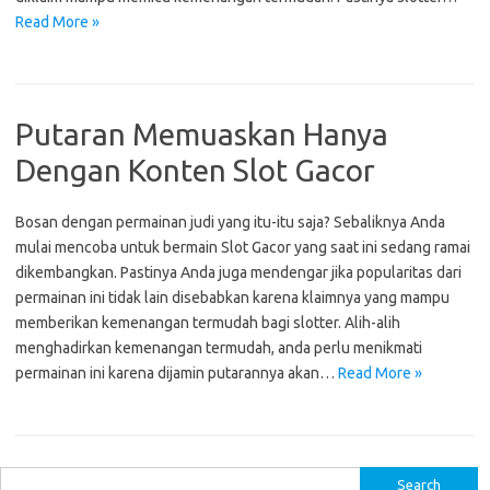
Read More »
Putaran Memuaskan Hanya
Dengan Konten Slot Gacor
Bosan dengan permainan judi yang itu-itu saja? Sebaliknya Anda
mulai mencoba untuk bermain Slot Gacor yang saat ini sedang ramai
dikembangkan. Pastinya Anda juga mendengar jika popularitas dari
permainan ini tidak lain disebabkan karena klaimnya yang mampu
memberikan kemenangan termudah bagi slotter. Alih-alih
menghadirkan kemenangan termudah, anda perlu menikmati
permainan ini karena dijamin putarannya akan…
Read More »
S