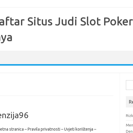
ftar Situs Judi Slot Poke
aya
Sea
for:
R
enzija96
Rizk
Men
na stranica – Pravila privatnosti – Uvjeti korištenja –
Den