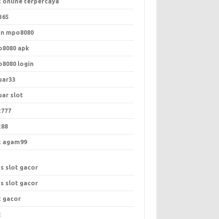
t online terpercaya
365
in mpo8080
8080 apk
8080 login
uar33
uar slot
t777
t88
t agam99
us slot gacor
us slot gacor
t gacor
t