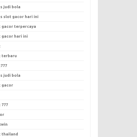
us judi bola
us slot gacor hari ini
t gacor terpercaya
t gacor hari ini
t
t terbaru
t777
us judi bola
t gacor
t 777
or
xwin
t thailand