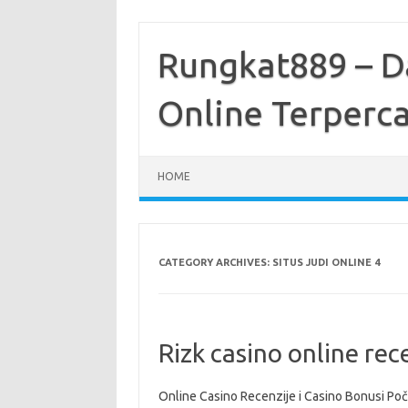
Skip
to
content
Rungkat889 – Da
Online Terperc
HOME
CATEGORY ARCHIVES:
SITUS JUDI ONLINE 4
Rizk casino online rec
Online Casino Recenzije i Casino Bonusi Počet