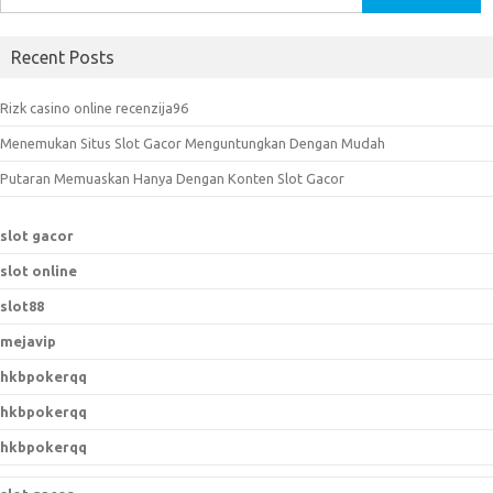
e
a
Recent Posts
r
c
Rizk casino online recenzija96
h
Menemukan Situs Slot Gacor Menguntungkan Dengan Mudah
f
o
Putaran Memuaskan Hanya Dengan Konten Slot Gacor
r
:
slot gacor
slot online
slot88
mejavip
hkbpokerqq
hkbpokerqq
hkbpokerqq